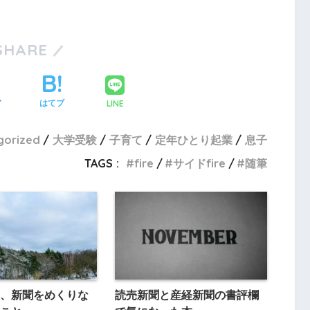
SHARE
LINE
ア
はてブ
gorized
大学受験
子育て
定年ひとり起業
息子
TAGS :
fire
サイドfire
随筆
、新聞をめくりな
読売新聞と産経新聞の書評欄