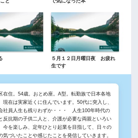
こと
で気になった本
る
５月１２日月曜日夜 お疲れ
生です
区在住。54歳。おとめ座。A型。転勤族で日本各地
、現在は実家近くに住んでいます。50代に突入し、
会社員人生も残りわずか・・・ 人生100年時代の
と反抗期の子供二人と、介護が必要な両親といろい
。今を楽しみ、定年ひとり起業を目指して、日々の
の気づいたことや感じたことを発信していきます。