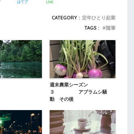
LINE
ア
はてブ
CATEGORY :
定年ひとり起業
TAGS :
随筆
週末農業シーズン
３ アブラムシ騒
動 その後