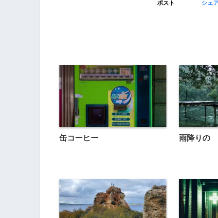
ポスト
シェ
缶コーヒー
雨降りの