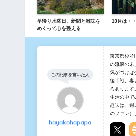
早帰り水曜日、新聞と雑誌を
10月は・
めくって心を整える
東京都杉並
の流浪の末
気がつけば
この記事を書いた人
後半戦、妻
ろあります
生活の中で
趣味は、週
のファン）
hayakohapapa