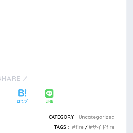
SHARE
LINE
ア
はてブ
CATEGORY :
Uncategorized
TAGS :
fire
サイドfire