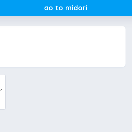
ao to midori
し